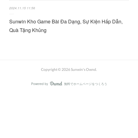
2024.11.15 11:56
Sunwin Kho Game Bài Đa Dạng, Sự Kiện Hấp Dẫn,
Quà Tặng Khủng
Copyright ©
2026
Sunwin's Ownd
.
Powered by
無料でホームページをつくろう
AmebaOwnd
フォロー